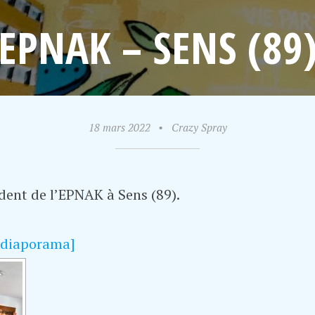
EPNAK – SENS (89
18 mars 2022
•
Crazy Spray
ident de l’EPNAK à Sens (89).
 diaporama]