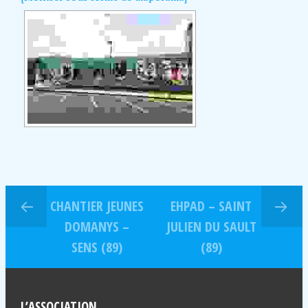
CHANTIER JEUNES
EHPAD – SAINT
DOMANYS –
JULIEN DU SAULT
SENS (89)
(89)
L’ASSOCIATION