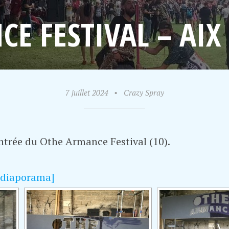
E FESTIVAL – AIX 
7 juillet 2024
•
Crazy Spray
entrée du Othe Armance Festival (10).
 diaporama]